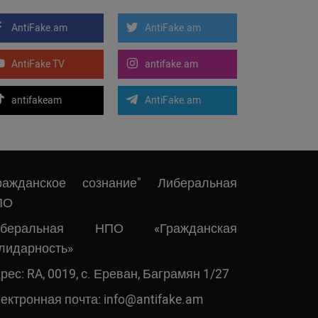
AntiFake.am
AntiFake.am
AntiFake TV
antifake.am
antifakeam
AntiFake.am
ражданское сознание" Либеральная
ПО
иберальная НПО «Гражданская
лидарность»
рес: RA, 0019, c. Ереван, Баграмян 1/27
ектронная почта:
info@antifake.am