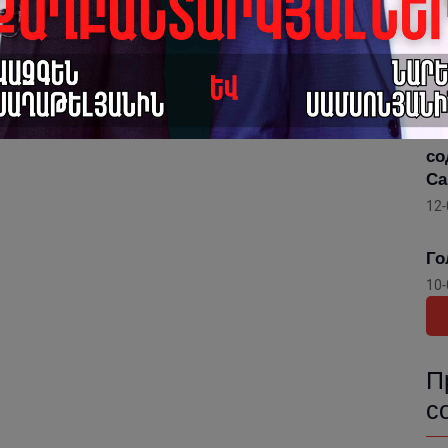
Го
Ар
По
13-
Го
со
Са
12-
Го
10-
П
с