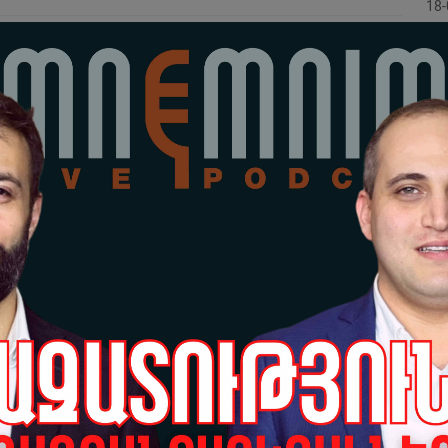
18-
Го
зд
Са
17-
Го
пл
Ар
Са
15-
6-
«ж
На
14-