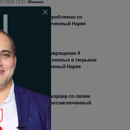
01-2026 12:21 |
Мнение
лодовка, день 9-й. О проблемах со
оровьем. Политзаключенный Нарек
мсонян
01-2026 11:54 |
Мнение
лодовка, день 7-й. Возвращение 4
енных и наличие 30 пленных в тюрьмах
мении. Политзаключенный Нарек
мсонян
01-2026 13:11 |
Мнение
й день голодовки. 6-й карцер со своим
ивотным миром»: политзаключенный
рек Самсонян
01-2026 12:27 |
Мнение