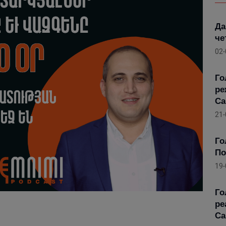
Да
че
02-
Го
ре
Са
21-
Го
По
19-
Го
ре
Са