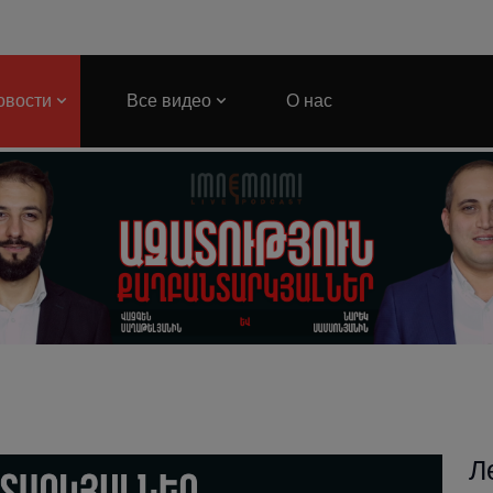
овости
Все видео
О нас
Л