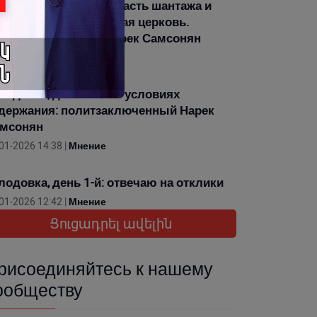
лодовка, день 5-й. Власть шантажа и
мянская Апостольская церковь.
литзаключенный Нарек Самсонян
01-2026 13:26 |
Мнение
лодовка, день 4-й: об условиях
держания: политзаключенный Нарек
мсонян
01-2026 14:38 |
Мнение
лодовка, день 1-й: отвечаю на отклики
01-2026 12:42 |
Мнение
Ցուցադրել ավելին
рисоединяйтесь к нашему
ообществу