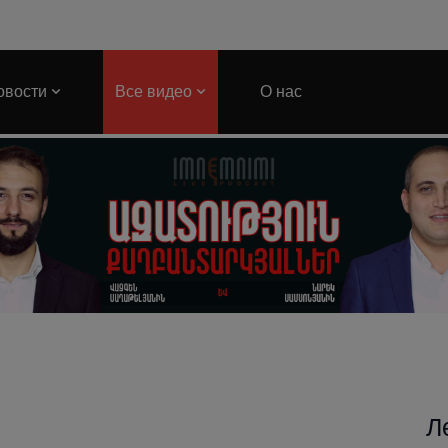
овости
Все видео
О нас
Л