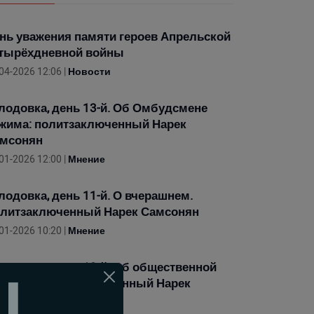
нь уважения памяти героев Апрельской
тырёхдневной войны
04-2026 12:06 |
Новости
лодовка, день 13-й. Об Омбудсмене
жима: политзаключенный Нарек
мсонян
01-2026 12:00 |
Мнение
лодовка, день 11-й. О вчерашнем.
литзаключенный Нарек Самсонян
01-2026 10:20 |
Мнение
лодовка, день 10-й. Об общественной
акции. Политзаключенный Нарек
мсонян