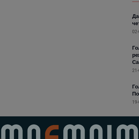
Да
че
02-
Го
ре
Са
21-
Го
По
19-
Го
ре
Са