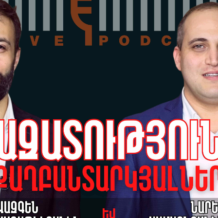
18-
Го
зд
Са
17-
Го
пл
Ар
Са
15-
6-
«ж
На
14-