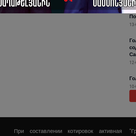
Го
Ар
По
13-
Го
со
Са
12-
Го
10-
При составлении котировок активная
"Г