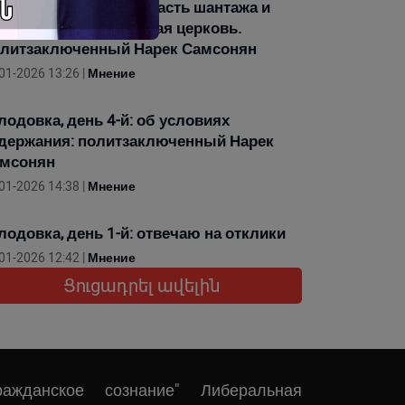
лодовка, день 5-й. Власть шантажа и
мянская Апостольская церковь.
литзаключенный Нарек Самсонян
01-2026 13:26 |
Мнение
лодовка, день 4-й: об условиях
держания: политзаключенный Нарек
мсонян
01-2026 14:38 |
Мнение
лодовка, день 1-й: отвечаю на отклики
01-2026 12:42 |
Мнение
Ցուցադրել ավելին
ражданское сознание" Либеральная