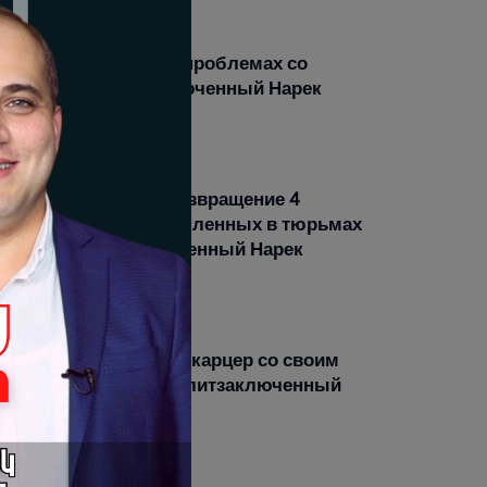
01-2026 12:21 |
Мнение
лодовка, день 9-й. О проблемах со
оровьем. Политзаключенный Нарек
мсонян
01-2026 11:54 |
Мнение
лодовка, день 7-й. Возвращение 4
енных и наличие 30 пленных в тюрьмах
мении. Политзаключенный Нарек
мсонян
01-2026 13:11 |
Мнение
й день голодовки. 6-й карцер со своим
ивотным миром»: политзаключенный
рек Самсонян
01-2026 12:27 |
Мнение