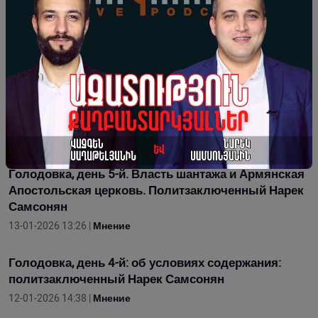
наличие 30 пленных в тюрьмах Армении.
Политзаключенный Нарек Самсонян
15-01-2026 13:11 |
Мнение
6-й день голодовки. 6-й карцер со своим
«животным миром»: политзаключенный Нарек
Самсонян
14-01-2026 12:27 |
Мнение
Голодовка, день 5-й. Власть шантажа и Армянская
Апостольская церковь. Политзаключенный Нарек
Самсонян
13-01-2026 13:26 |
Мнение
Голодовка, день 4-й: об условиях содержания:
политзаключенный Нарек Самсонян
12-01-2026 14:38 |
Мнение