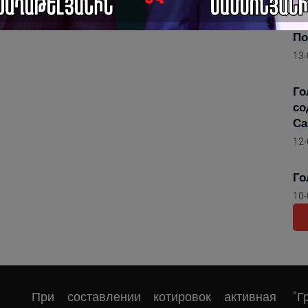
Го
Ар
По
13-
Го
со
Са
12-
Го
10-
При составлении котировок активная
"Г