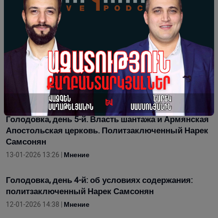
наличие 30 пленных в тюрьмах Армении.
Политзаключенный Нарек Самсонян
15-01-2026 13:11 |
Мнение
6-й день голодовки. 6-й карцер со своим
«животным миром»: политзаключенный Нарек
Самсонян
14-01-2026 12:27 |
Мнение
Голодовка, день 5-й. Власть шантажа и Армянская
Апостольская церковь. Политзаключенный Нарек
Самсонян
13-01-2026 13:26 |
Мнение
Голодовка, день 4-й: об условиях содержания:
политзаключенный Нарек Самсонян
12-01-2026 14:38 |
Мнение