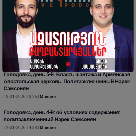
наличие 30 пленных в тюрьмах Армении.
Политзаключенный Нарек Самсонян
15-01-2026 13:11 |
Мнение
6-й день голодовки. 6-й карцер со своим
«животным миром»: политзаключенный Нарек
Самсонян
14-01-2026 12:27 |
Мнение
Голодовка, день 5-й. Власть шантажа и Армянская
Апостольская церковь. Политзаключенный Нарек
Самсонян
13-01-2026 13:26 |
Мнение
Голодовка, день 4-й: об условиях содержания:
политзаключенный Нарек Самсонян
12-01-2026 14:38 |
Мнение