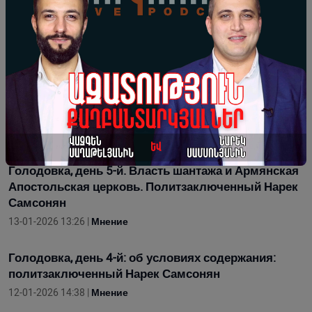
наличие 30 пленных в тюрьмах Армении.
Политзаключенный Нарек Самсонян
15-01-2026 13:11 |
Мнение
6-й день голодовки. 6-й карцер со своим
«животным миром»: политзаключенный Нарек
Самсонян
14-01-2026 12:27 |
Мнение
Голодовка, день 5-й. Власть шантажа и Армянская
Апостольская церковь. Политзаключенный Нарек
Самсонян
13-01-2026 13:26 |
Мнение
Голодовка, день 4-й: об условиях содержания:
политзаключенный Нарек Самсонян
12-01-2026 14:38 |
Мнение