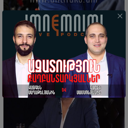
03-10-2025 15:53
Սրբազանի և մյուս ապօրինի
բանտարկվածների համար պայքարը
նախևառաջ պիտի մղենք մենք՝ հայ
ժողովուրդը