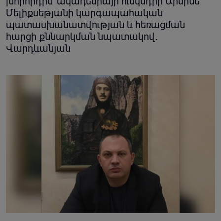
խորհրդին՝ ակադեմիայի ունկնդիր Արմինե
Մելիքսեթյանի կարգապահական
պատասխանատվության և հեռացման
հարցի քննարկման նպատակով․
Վարդևանյան