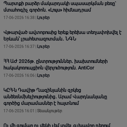
Պարտքի բարձր մակարդակի սպասարկման բեռը`
մտահոգիչ գործոն. «Լույս» հիմնադրամ
17-06-2026 16:38 |
Լուրեր
Վթարված ավտոբուսից երեք երեխա տեղափոխվել է
Երևան՝ լրահետազոտման․ ՆԳՆ
17-06-2026 16:37 |
Լուրեր
ՀՀ ԱԺ 2026թ. ընտրություններ․ խախտումների
հակակոռուպցիոն վերլուծություն. AntiCor
17-06-2026 16:06 |
Լուրեր
ԿԸՀ-ն Դավիթ Ղազինյանին զրկեց
անձեռնմխելիությունից․ Արամ Վարդևանյանը
գործից մարամասներ է հայտնում
17-06-2026 16:01 |
Տեսանյութեր
Ոչ մի գումար ոչ մեկի չեմ տվել.գլխավոր դերում