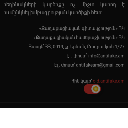
հեղինակների կարծիքը ոչ միշտ կարող է
համընկնել խմբագրության կարծիքի հետ:
«Քաղաքացիական գիտակցություն» ՀԿ
«Քաղաքացիական համերաշխություն» ՀԿ
Հասցե՝ ՀՀ, 0019, ք. Երևան, Բաղրամյան 1/27
Էլ. փոստ՝
info@antifake.am
Էլ. փոստ՝
antifakeam@gmail.com
Հին կայք՝
old.antifake.am
© 2019 - 2026 | Copyright Antifake.am. Բոլոր իրավունքները
պաշտպանված են: Կայքը պատրաստել է
Գոռ Գևորգյանը