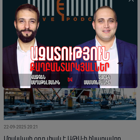
Միջազգային մակարդակով ամրագրված է,
թե ինչպե՞ս և ե՞րբ է Փաշինյանը ճանաչել
Արցախն Ադրբեջանի կազմում
22-09-2025 20:21
Մոսկվայի օդը փակ է ԱԹՍ-ի հնարավոր