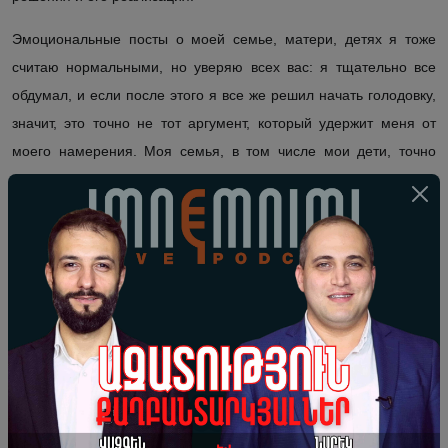
Эмоциональные
посты
о
моей
семье, матери, детях я тоже
считаю нормальными, но уверяю всех вас: я тщательно все
обдумал, и если после этого я все же решил начать голодовку,
значит, это точно не тот аргумент, который удержит меня от
моего намерения. Моя семья, в том числе мои дети, точно
будут жить с высоко поднятой головой и уверенно поддержат
меня в
осуществлении
этого решения.
Призываю всех неравнодушных людей вместо
просьб
о
прекращении голодовки
— поддержать,
поднять свой голос
и
,
говоря о преступных властях и их позорных деяниях,
приводить
всем мой
пример. Такие проявления поддержки
будут для меня большой помощью, за что я заранее
благодарен всем вам.
В
течение
голодовки я планирую в ежедневном режиме