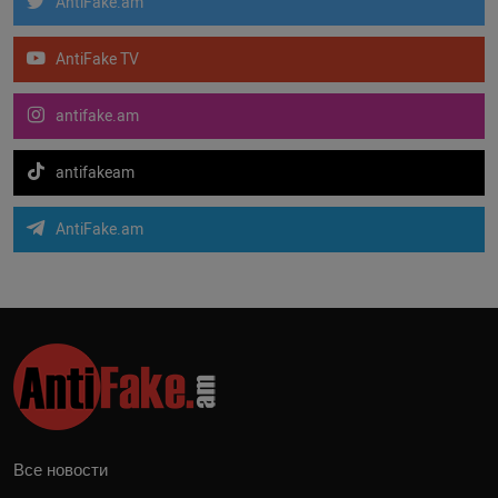
AntiFake.am
AntiFake TV
antifake.am
antifakeam
AntiFake.am
Все новости