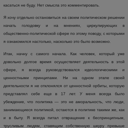
касаться не буду. Н
ет смысла это комментировать.
Я хочу отдельно остановиться на своем политическом решении
начать голодовку и на мнениях, циркулирующих в
общественн
о-
политической сфере по этому поводу, с которыми
я ознакомился настолько, насколько это было возможно.
Итак, начну с
самого
начала
. Как человек, который уже
довольно долгое время осуществляет деятельность в этой
сфере, я всегда руководствовался идеологическими и
ценностными принципами.
Ни на одном этапе своей
деятельности я не отклонялся от ценностной орбиты, которую
представлял себе еще в 17 лет. У меня всегда было
убеждение, что политика — это не аморальность, что люди,
занимающиеся политикой,
остаются
в политике таки
ми
же, как
и в быту. Я всегда питал отвращение к беспринципным,
трусливым людям, ставящим собственную шкуру превыше