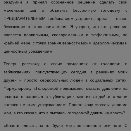
раздумий я принял осознанное решение сделать свой
маленький шаг и объяви
ть
бессрочную голодовку с
ПРЕДВАРИТЕЛЬНЫМ требованием устранить арест — явное
беззаконие в отношении меня. Я уверен, что это решение
является правильным, своевременным и эффективным, по
крайней мере
,
с точки зрения верности моим идеологическим и
ценностным убеждениям.
Теперь
расскажу о
своих
ожидани
ях
от голодовки и
заблуждени
ях
, присутствующих сегодня в реакциях моих
друзей и просто сердобольных людей в социальных сетях.
Формулировку «Голодовкой невозможно оказать давление на
власт
ь
» я встречал в
публикациях
многих людей и отчасти
согласен с этим утверждением. Просто хочу сказать: дорогие
мои, а кто сказал, что я пытаюсь голодовкой давить на власт
ь
?..
«Власти плевать на то, будет жить ее оппонент или нет». С