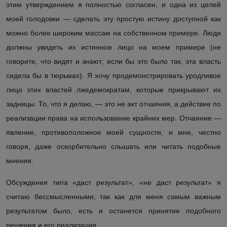
этим утверждением я полностью согласен, и одна из целей
моей голодовки — сделать эту простую истину доступной как
можно более широким массам на собственном примере. Люди
должны увидеть их истинное лицо на моем примере (не
говорите, что видят и знают; если бы это было так, эта власть
сидела бы в тюрьмах). Я хочу продемонстрировать уродливое
лицо этих властей лжедемократам,
которые прикрывают их
задницы
. То, что я делаю
,
— это не акт отчаяния, а действие по
реализации права на использование крайн
их мер
. Отчаяние —
явление, противоположное моей сущности, и
мне
, честно
говоря, даже оскорбительно слышать или читать подобные
мнения.
Обсуждения типа «даст результат», «не даст результат» я
считаю бессмысленными, так как для меня самым важным
результатом было, есть и останется принятие подобного
решения и его реализация.