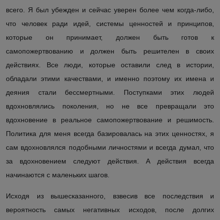
всего. Я был у
бежден
и сейчас уверен более чем когда-либо,
что человек ради идей, системы ценностей и принципов
,
которые он принимает,
должен быть готов к
самопожертвованию и должен быть решителен в своих
действиях. Все люди, которые оставили след в истории,
обладали этими качествами, и именно поэтому их имена и
деяния стали бессмертными. Поступками этих людей
вдохновлялись поколения, но не все превращали это
вдохновение в реальное самопожертвование и решимость.
Политика д
ля меня
всегда базировалась н
а этих ценностях, я
сам вдохновлялся подобными личностями и всегда думал, что
за вдохновением следуют действия. А действия всегда
начинаются с маленьких шагов.
Исходя из вышесказанного, взве
сив
все последстви
я
и
вероятн
ость
самых негативных исходов,
после долгих