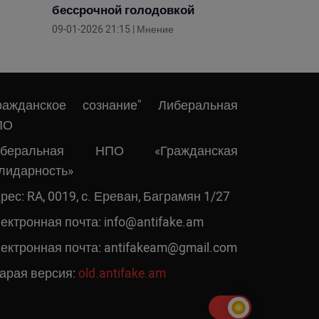
бессрочной голодовкой
09-01-2026 21:15 | Мнение
ражданское сознание" Либеральная
ПО
иберальная НПО «Гражданская
лидарность»
рес: RA, 0019, c. Ереван, Баграмян 1/27
ектронная почта:
info@antifake.am
ектронная почта:
antifakeam@gmail.com
арая версия:
old.antifake.am