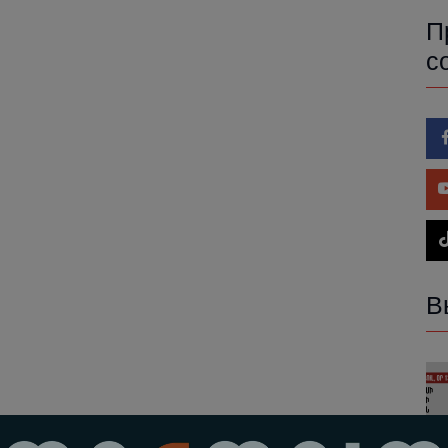
П
с
В