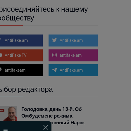
рисоединяйтесь к нашему
ообществу
AntiFake.am
AntiFake.am
AntiFake TV
antifake.am
antifakeam
AntiFake.am
ыбор редактора
Голодовка, день 13-й. Об
Омбудсмене режима:
политзаключенный Нарек
Самсонян