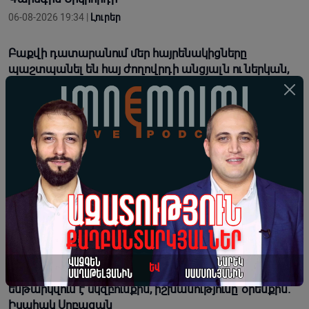
06-08-2026 19:34 |
Լուրեր
Բաքվի դատարանում մեր հայրենակիցները
պաշտպանել են հայ ժողովրդի անցյալն ու ներկան,
թույլ չեն տվել հարված հասցնել մեր ազգային
արժանապատվությանն ու համազգային շահերին.
Տիգրան Աբրահամյան
06-08-2026 19:28 |
Լուրեր
«Հենց Ռուբինյանը ոտքերն ամպերից իջեցնի ու
բախվի ռեալ պոլիտիկին, պարզ կդառնա՝ նա
սկզբունքների՞ մարդ է, թե՞ պարզապես լավ
դերասան». Արմեն Հովասափյան
06-08-2026 18:29 |
Վերլուծություն
Արդարությունը հաստատվում է այն պահին, երբ անձը
ենթարկվում է սկզբունքին, իշխանությունը՝ օրենքին.
Իսահակ Սրբազան