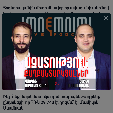
Հոգևորականին միտումնավոր իր ավազանի անունով
կոչելը բացահայտ անհարգալից վերաբերմունք է.
Տեր Եսայի
07-08-2026 18:26 |
Լուրեր
Երբ վարչապետ ես, չի նշանակում, որ ինչ ուզես,
կարաս անես, Վեհափառին հեռացնելու
ընթացակարգ չկա
07-08-2026 18:13 |
Տեսանյութեր
Կաթողիկոսն օրհնում է հաջակցություն իրեն ու
Եկեղեցուն եկած բազմաթիվ քաղաքացիներին
07-08-2026 18:09 |
Տեսանյութեր
Ինչի՞ եք մաթեմատիկա դեմ տալիս, ենթադրենք
ընդունեցի, որ ՀՀ-ն 29 743 է, դոգմա՞ է. Մամիկոն
Ասլանյան